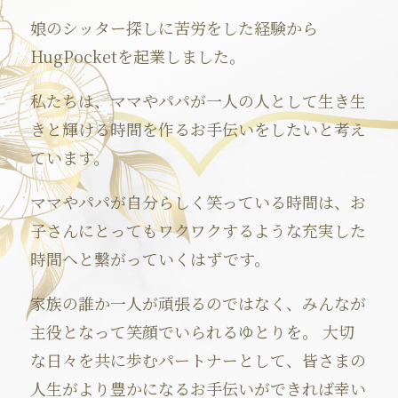
娘のシッター探しに苦労をした経験から
HugPocketを起業しました。
私たちは、ママやパパが一人の人として生き生
きと輝ける時間を作るお手伝いをしたいと考え
ています。
ママやパパが自分らしく笑っている時間は、お
子さんにとってもワクワクするような充実した
時間へと繋がっていくはずです。
家族の誰か一人が頑張るのではなく、みんなが
主役となって笑顔でいられるゆとりを。 大切
な日々を共に歩むパートナーとして、皆さまの
人生がより豊かになるお手伝いができれば幸い