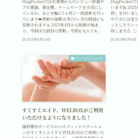
HugPocketではお客様からのレビュー評価や
HugPocke
プロ意識、責任感、チームワークを大切にし
います📝 20
ているか、などを軸に3ヵ月に一回表彰を行っ
修」を行いま
ています👑表彰の結果は次の3ヶ月の時給にも
やケガには至
反映されます☺️ 2023年4月から制度が始ま
ッとしたりハ
り、今回は九回目の表彰。今回もなんと4...
指します⚠️ こ
2025年8月26日
2025年8月4日
サービスについて
すくすくエイド、WELBOXがご利用
いただけるようになりました！
福利厚生サービスのベネフィットステーショ
ンのすくすくエイドとWELBOXがご利用いた