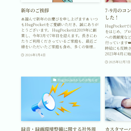
新年のご挨拶
7-9月のコ
した！
🎍謹んで新年のお慶びを申し上げます🎍 いつ
もHugPocketをご愛顧いただき、誠にありが
HugPocke
とうございます。 HugPocketは2019年に創
をはじめ、プ
業し、今年3月で7年目を迎えます。長きにわ
への貢献度など
たりご利用くださっているご家庭も、最近ご
行っています
縁をいただいたご家庭も含め、多くの皆様...
時給にも反映さ
2023年4月に
2026年1月4日
2025年12月7日
HugPocketからのお知らせ
録音・録画環境整備に関する社外周
カスタマー